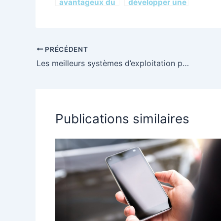
avantageux du
développer une
root sur votre
application
appareil
mobile sur
Android
Android ?
PRÉCÉDENT
Les meilleurs systèmes d’exploitation pour Windows et Mac
Publications similaires