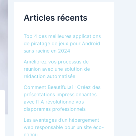
r
c
Articles récents
h
e
r
Top 4 des meilleures applications
:
de piratage de jeux pour Android
sans racine en 2024
Améliorez vos processus de
réunion avec une solution de
rédaction automatisée
Comment Beautiful.ai : Créez des
présentations impressionnantes
avec l’I.A révolutionne vos
diaporamas professionnels
Les avantages d’un hébergement
web responsable pour un site éco-
conçu