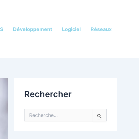
OS
Développement
Logiciel
Réseaux
Rechercher
R
e
c
h
e